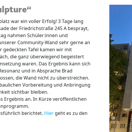
ulpture“
atz war ein voller Erfolg! 3 Tage lang
sade der Friedrichstraße 245 A besprayt,
stag nahmen Schüler:innen und
 unserer Community-Wand sehr gerne an
r gedeckten Tafel kamen wir mit
äch, die ganz überwiegend begeistert
msetzung waren. Das Ergebnis kann sich
n Resonanz und in Absprache Brad
ssen, die Wand nicht zu überstreichen.
r baulichen Vorbereitung und Anbringung
chkeit sichtbar bleiben.
 Ergebnis an. In Kürze veröffentlichen
hmenprogramm.
führlich berichtet.
Hier
geht es zu den