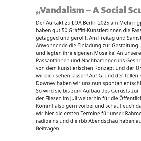
„Vandalism – A Social Sc
Der Auftakt zu LOA Berlin 2025 am Mehringpl
haben gut 50 Graffiti-Künstler:innen die Fas
getagged und gerollt. Am Freitag und Sam
Anwohnende die Einladung zur Gestaltung
und legten ihre eigenen Mosaike. An unsere
Passant:innen und Nachbar:innen ins Gespr
von dem künstlerischen Konzept und der U
wirklich sehen lassen! Auf Grund der tolle
Downey haben wir uns nun spontan entschlo
So wird sie bis zum Aufbau des Gerüsts zu
der Fliesen im Juli weiterhin für die Öffentli
Kommt also gern vorbei und schaut euch das
wir hier die ersten Termine für unser Ra
radioeins und die rbb Abendschau haben aus
Beiträgen.