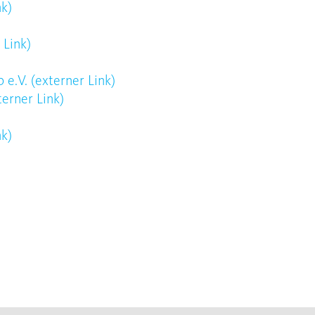
nk)
 Link)
b e.V.
(externer Link)
terner Link)
nk)