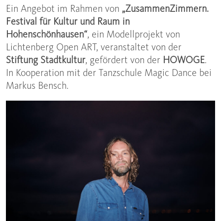
Ein Angebot im Rahmen von
„ZusammenZimmern.
Festival für Kultur und Raum in
Hohenschönhausen“
, ein Modellprojekt von
Lichtenberg Open ART, veranstaltet von der
Stiftung Stadtkultur
, gefördert von der
HOWOGE
.
In Kooperation mit der Tanzschule Magic Dance bei
Markus Bensch.